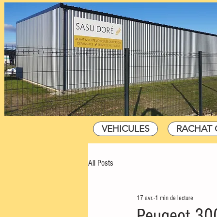
VEHICULES
RACHAT 
All Posts
17 avr.
1 min de lecture
Peugeot 300