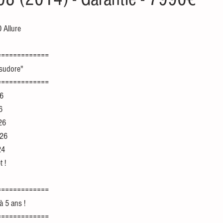
 Allure 
=============
asudore"
=============
26
6
026
026
24
t !
=============
 5 ans !
=============