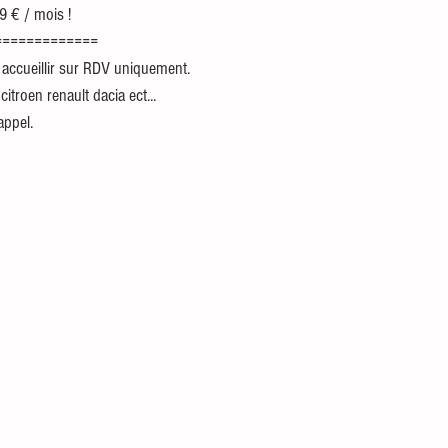
9 € / mois !
=============
accueillir sur RDV uniquement.
citroen renault dacia ect...
appel.