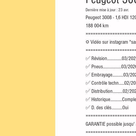
Dernière mise à jour :
23 avr.
Peugeot 3008 - 1,6 HDI 120
188 004 km 
====================
☼ Vidéo sur instagram "s
====================
✅ Révision................03/20
✅ Pneus....................03/202
✅ Embrayage............03/2
✅ Contrôle techn......02/2
✅ Distribution...........02/20
✅ Historique.............Comple
✅ D. des clés............Oui
====================
GARANTIE possible jusqu' à
====================